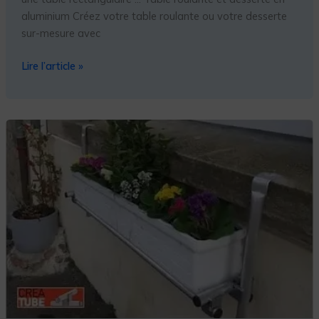
aluminium Créez votre table roulante ou votre desserte
sur-mesure avec
Lire l’article »
Fabriquer
un
support
de
jardinière
pour
balcon,
réglable,
en
aluminium