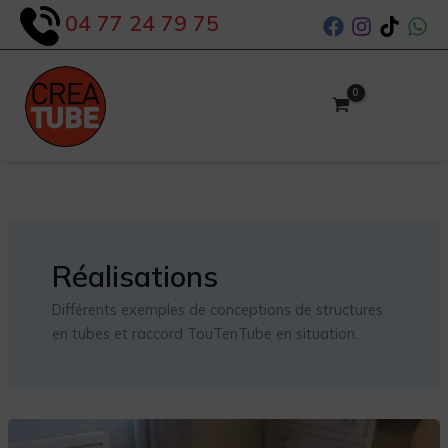
Aller
04 77 24 79 75
au
contenu
Réalisations
Différents exemples de conceptions de structures
en tubes et raccord TouTenTube en situation.
Support