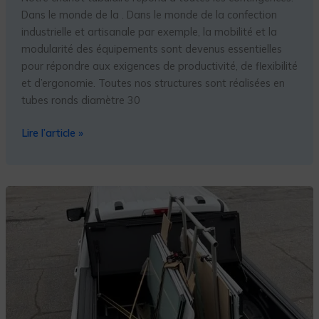
Dans le monde de la . Dans le monde de la confection
industrielle et artisanale par exemple, la mobilité et la
modularité des équipements sont devenus essentielles
pour répondre aux exigences de productivité, de flexibilité
et d’ergonomie. Toutes nos structures sont réalisées en
tubes ronds diamètre 30
Lire l’article »
Fabriquer
un
support
de
remorque
en
tubes
pour