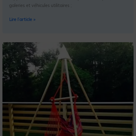
galeries et véhicules utilitaires ;
Lire l’article »
COMMENT
SUSPENDRE
UN
SIÈGE
HAMAC
AVEC
DES
TUBES
?