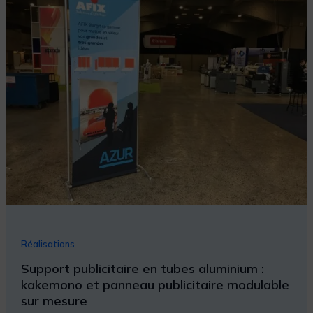
publicitaire
en
tubes
aluminium
:
kakemono
et
panneau
publicitaire
modulable
sur
mesure
Réalisations
Support publicitaire en tubes aluminium :
kakemono et panneau publicitaire modulable
sur mesure