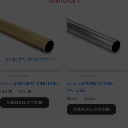
maintenant.
Plage
Plage
Ce
Ce
de
de
produit
produi
prix :
prix :
a
a
€16.20
€6.90
à
à
plusieurs
plusie
€23.28
€13.80
variations.
variat
Les
Les
options
optio
EN RUPTURE DE STOCK
peuvent
peuve
être
être
choisies
choisi
Tubes & Raccords
Tubes & Raccords
sur
sur
TUBE ALUMINIUM ROND DORÉ
TUBE ALUMINIUM ROND
la
la
NATUREL
€
16.20
–
€
23.28
page
page
€
6.90
–
€
13.80
du
du
CHOIX DES OPTIONS
produit
produi
CHOIX DES OPTIONS