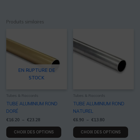
Produits similaires
Plage
Plage
Ce
Ce
de
de
produit
produ
prix :
prix :
a
a
€16.20
€6.90
à
à
plusieurs
plusie
€23.28
€13.80
variations.
variat
Les
Les
EN RUPTURE DE
options
optio
STOCK
peuvent
peuv
être
être
Tubes & Raccords
Tubes & Raccords
choisies
choisi
TUBE ALUMINIUM ROND
TUBE ALUMINIUM ROND
sur
sur
DORÉ
NATUREL
la
la
€
16.20
–
€
23.28
€
6.90
–
€
13.80
page
page
du
du
CHOIX DES OPTIONS
CHOIX DES OPTIONS
produit
produ