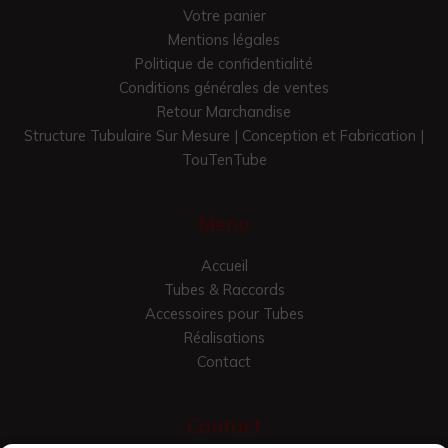
Votre panier
Mentions légales
Politique de confidentialité
Conditions générales de ventes
Retour Marchandise
Structure Tubulaire Sur Mesure | Conception et Fabrication |
TouTenTube
Menu
Accueil
Tubes & Raccords
Accessoires pour Tubes
Réalisations
Contact
Contact