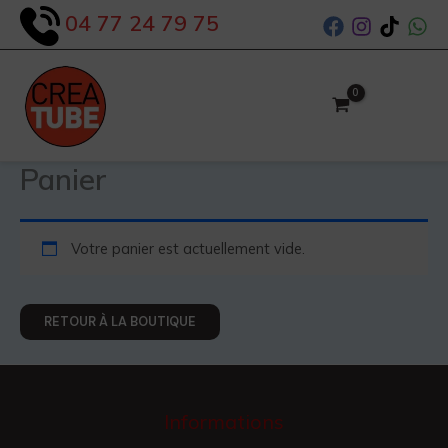
Aller
04 77 24 79 75
au
contenu
Panier
Votre panier est actuellement vide.
RETOUR À LA BOUTIQUE
Informations