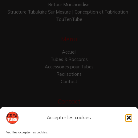
Retour Marchandise
Structure Tubulaire Sur Mesure | Conception et Fabrication |
TouTenTube
Menu
Accueil
Tubes & Raccords
Accessoires pour Tubes
Réalisations
Contact
Contact
Croix Vallier
Accepter les cookies
42430 Saint-Just-en-Chevalet, France
04 77 24 7975
Veuillez accepter les cookies.
raccordtube@yahoo.com