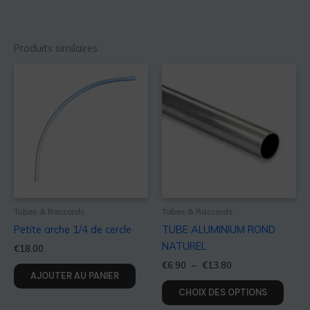
Produits similaires
Plage
Ce
de
produ
prix :
a
€6.90
à
plusie
€13.80
variat
Les
optio
peuv
être
Tubes & Raccords
Tubes & Raccords
choisi
Petite arche 1/4 de cercle
TUBE ALUMINIUM ROND
sur
NATUREL
€
18.00
la
€
6.90
–
€
13.80
page
AJOUTER AU PANIER
du
CHOIX DES OPTIONS
produ