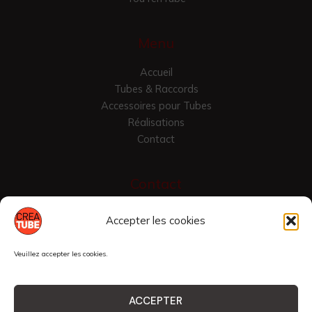
Menu
Accueil
Tubes & Raccords
Accessoires pour Tubes
Réalisations
Contact
Contact
Croix Vallier
Accepter les cookies
42430 Saint-Just-en-Chevalet, France
04 77 24 7975
Veuillez accepter les cookies.
raccordtube@yahoo.com
ACCEPTER