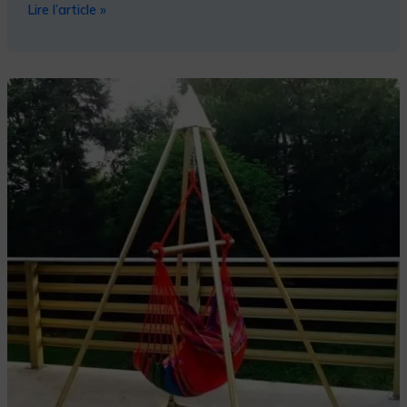
Lire l’article »
COMMENT
SUSPENDRE
UN
SIÈGE
HAMAC
AVEC
DES
TUBES
?