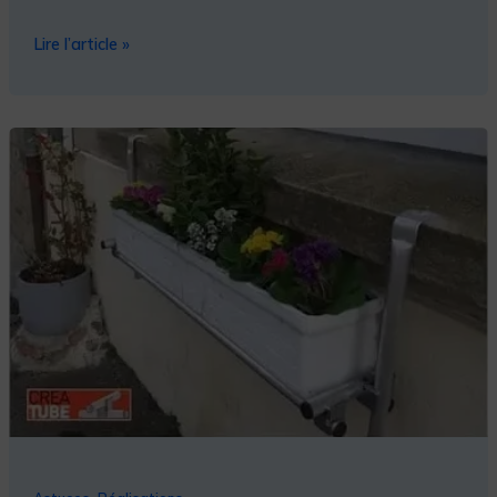
Lire l’article »
Fabriquer
un
support
de
jardinière
pour
balcon,
réglable,
en
aluminium