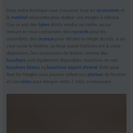
Dans notre boutique vous trouverez tous les
accessoires
et
le
matériel
nécessaire pour réaliser vos tringles à rideaux.
Que ce soit des
tubes
droits vendus au mètre, ou sur
mesure en nous contactant, des
raccords
pour les
assemblés, des
arceaux
pour décaler la tringle du mûr, si on
veut ouvrir la fenêtre, un large panel d’articles est à votre
disposition. Des accessoires de finition, comme des
bouchons
sont également disponibles, bouchons en noir,
bouchons blancs
ou
bouchons aspect chromé
. Enfin pour
fixer les tringles vous pouvez utiliser nos
platines
de fixation
et nos
vérins
pour bloquer entre 2 mûrs si nécessaire.