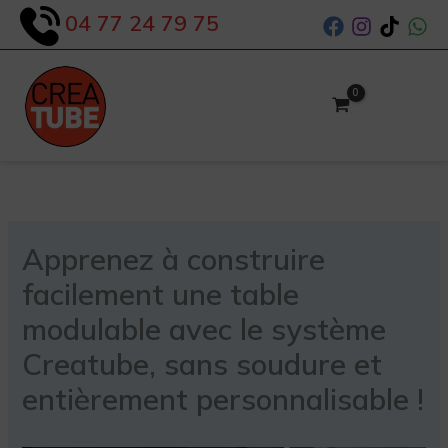
Aller
04 77 24 79 75
au
contenu
Apprenez à construire
facilement une table
modulable avec le système
Creatube, sans soudure et
entièrement personnalisable !