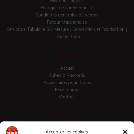
Mentions légales
Politique de confidentialité
Conditions générales de ventes
Retour Marchandise
Structure Tubulaire Sur Mesure | Conception et Fabrication |
TouTenTube
Menu
Accueil
Tubes & Raccords
Accessoires pour Tubes
Réalisations
Contact
Contact
Croix Vallier
Accepter les cookies