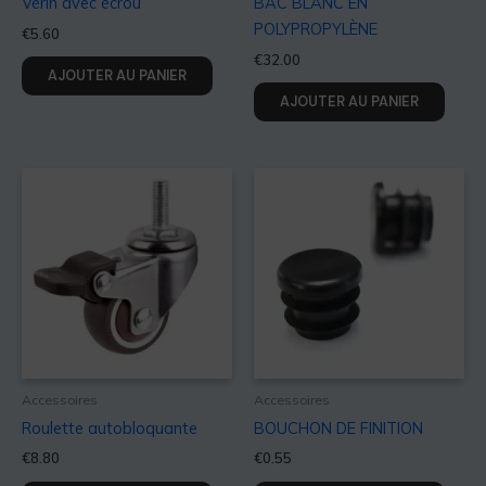
Vérin avec écrou
BAC BLANC EN
POLYPROPYLÈNE
€
5.60
€
32.00
AJOUTER AU PANIER
AJOUTER AU PANIER
Accessoires
Accessoires
Roulette autobloquante
BOUCHON DE FINITION
€
8.80
€
0.55