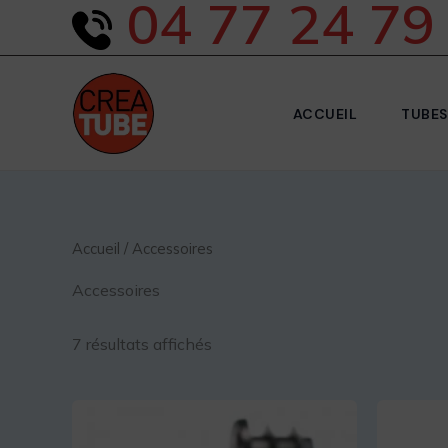
04 77 24 79
Aller
au
contenu
ACCUEIL
TUBES
Accueil
/ Accessoires
Accessoires
7 résultats affichés