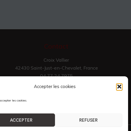
Contact
Croix Vallier
42430 Saint-Just-en-Chevalet, France
04 77 24 7975
raccordtube@yahoo.com
Accepter les cookies
accepter les cookies.
ACCEPTER
REFUSER