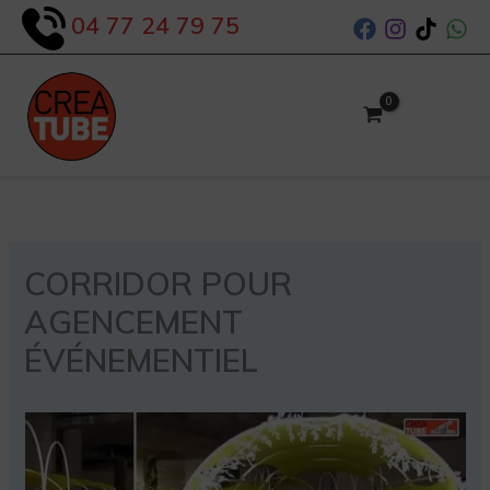
Aller
04 77 24 79 75
au
contenu
CORRIDOR POUR
AGENCEMENT
ÉVÉNEMENTIEL