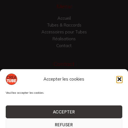
Menu
Accueil
Tubes & Raccords
Accessoires pour Tubes
Réalisations
Contact
Contact
Croix Vallier
Accepter les cookies
42430 Saint-Just-en-Chevalet, France
04 77 24 7975
Veuillez accepter les cookies.
raccordtube@yahoo.com
ACCEPTER
Copyright © 2026 CRÉATUBE
REFUSER