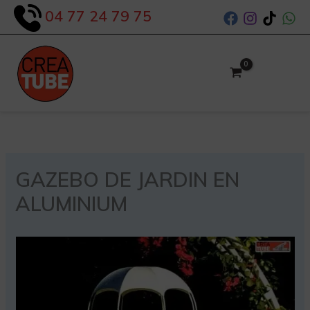
Aller
04 77 24 79 75
au
contenu
GAZEBO DE JARDIN EN
ALUMINIUM