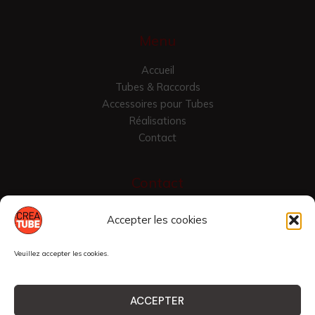
Menu
Accueil
Tubes & Raccords
Accessoires pour Tubes
Réalisations
Contact
Contact
Croix Vallier
Accepter les cookies
42430 Saint-Just-en-Chevalet, France
04 77 24 7975
Veuillez accepter les cookies.
raccordtube@yahoo.com
ACCEPTER