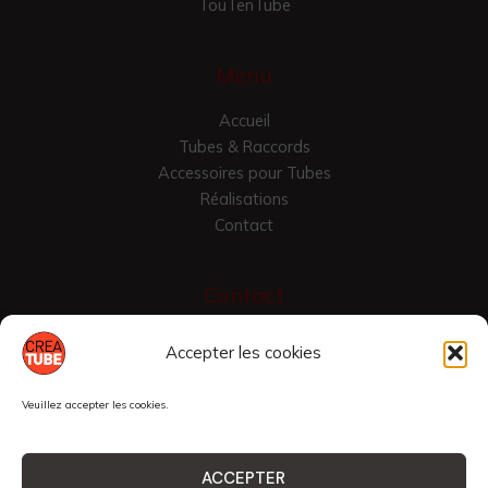
TouTenTube
Menu
Accueil
Tubes & Raccords
Accessoires pour Tubes
Réalisations
Contact
Contact
Croix Vallier
Accepter les cookies
42430 Saint-Just-en-Chevalet, France
04 77 24 7975
Veuillez accepter les cookies.
raccordtube@yahoo.com
ACCEPTER