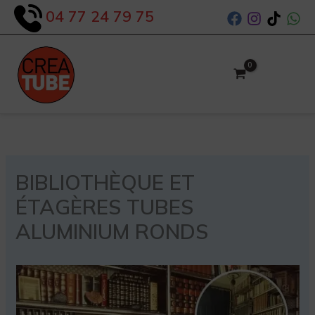
Aller
04 77 24 79 75
au
contenu
BIBLIOTHÈQUE ET
ÉTAGÈRES TUBES
ALUMINIUM RONDS